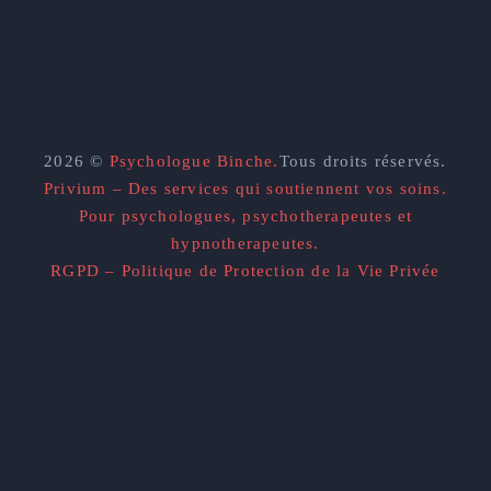
2026 ©
Psychologue Binche.
Tous droits réservés.
Privium – Des services qui soutiennent vos soins.
Pour psychologues, psychotherapeutes et
hypnotherapeutes.
RGPD – Politique de Protection de la Vie Privée
Psychologue Koekelberg
Psychologue Sambreville
Psychologue Ganshoren
Psychologue Anderlecht
Psychologue Auderghem
Psychologue Louvain La Neuve
Psychologue Saint
Josse Ten Noode
Psychologue Berchem Sainte
Agathe
Psychologue Ath
Psychologue Ans
Psychologue
Flemalle
Psychologue Oupeye
Psychologue