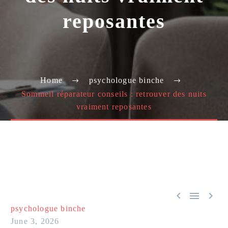
reposantes
Home
psychologue binche
Sommeil réparateur conseils : retrouver des nuits
vraiment reposantes



psychologue binche
June 3, 2026